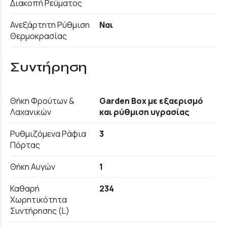
Διακοπή Ρεύματος
Ανεξάρτητη Ρύθμιση
Ναι
Θερμοκρασίας
Συντήρηση
Θήκη Φρούτων &
Garden Box με εξαερισμό
Λαχανικών
και ρύθμιση υγρασίας
Ρυθμιζόμενα Ράφια
3
Πόρτας
Θήκη Αυγών
1
Καθαρή
234
Χωρητικότητα
Συντήρησης (L)