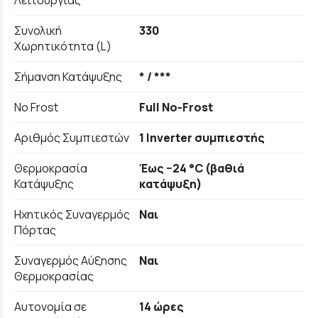
Λειτουργίας
Συνολική
330
Χωρητικότητα (L)
Σήμανση Κατάψυξης
* / ***
No Frost
Full No-Frost
Αριθμός Συμπιεστών
1 Inverter συμπιεστής
Θερμοκρασία
Έως −24 °C (βαθιά
Κατάψυξης
κατάψυξη)
Ηχητικός Συναγερμός
Ναι
Πόρτας
Συναγερμός Αύξησης
Ναι
Θερμοκρασίας
Αυτονομία σε
14 ώρες