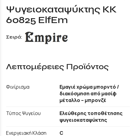
Ψυγειοκαταψύκτης KK
60825 ElfEm
Σειρά:
Λεπτομέρειες Προϊόντος
Φινίρισμα
Εμαγιέ χρώμα μπορντό /
διακόσμηση από μασίφ
μέταλλο – μπρονζέ
Τύπος Ψυγείου
Ελεύθερης τοποθέτησης
ψυγειοκαταψύκτης
Ενεργειακή Κλάση
C