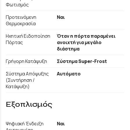
Φωτισμός
Προτεινόμενη
Ναι
Θερμοκρασία
Ηχητική Ειδοποίηση
Όταν η πόρτα παραμένει
Πόρτας
ανοιχτή για μεγάλο
διάστημα
Γρήγορη Κατάψυξη
Σύστημα Super-Frost
Σύστημα Απόψυξης
Αυτόματο
(Συντήρηση /
Κατάψυξη)
Εξοπλισμός
Ψηφιακή Ένδειξη
Ναι