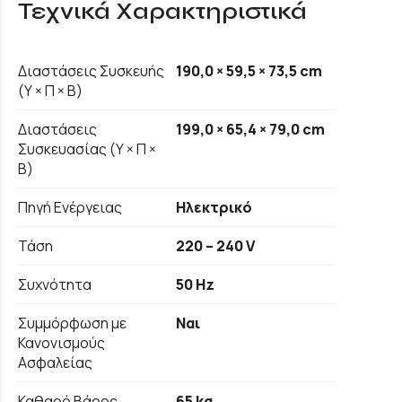
Τεχνικά Χαρακτηριστικά
Διαστάσεις Συσκευής
190,0 × 59,5 × 73,5 cm
(Υ × Π × Β)
Διαστάσεις
199,0 × 65,4 × 79,0 cm
Συσκευασίας (Υ × Π ×
Β)
Πηγή Ενέργειας
Ηλεκτρικό
Τάση
220 – 240 V
Συχνότητα
50 Hz
Συμμόρφωση με
Ναι
Κανονισμούς
Ασφαλείας
Καθαρό Βάρος
65 kg