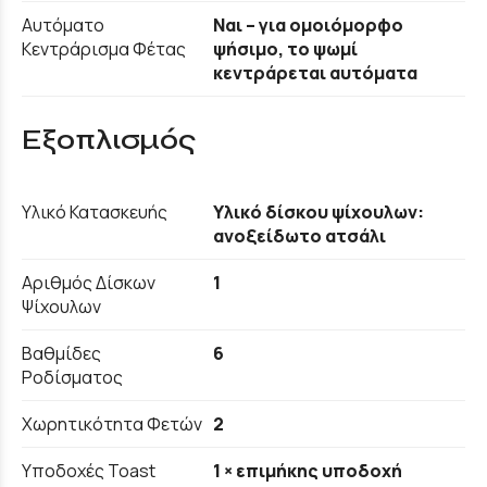
Αυτόματο
Ναι – για ομοιόμορφο
Κεντράρισμα Φέτας
ψήσιμο, το ψωμί
κεντράρεται αυτόματα
Εξοπλισμός
Υλικό Κατασκευής
Υλικό δίσκου ψίχουλων:
ανοξείδωτο ατσάλι
Αριθμός Δίσκων
1
Ψίχουλων
Βαθμίδες
6
Ροδίσματος
Χωρητικότητα Φετών
2
Υποδοχές Toast
1 × επιμήκης υποδοχή