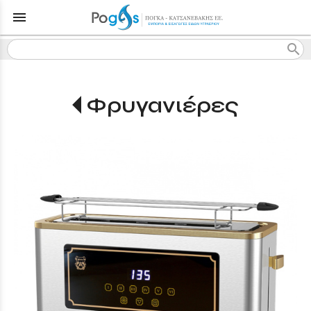
menu
search
Φρυγανιέρες