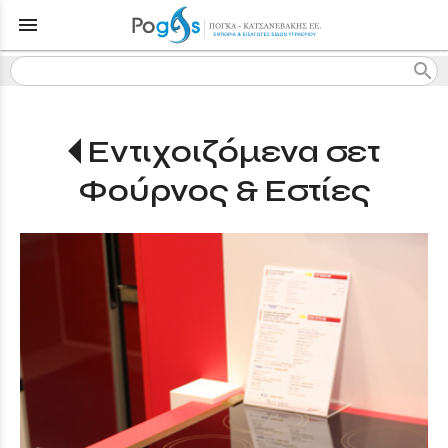
menu
search
Εντιχοιζόμενα σετ
Φούρνος & Εστίες