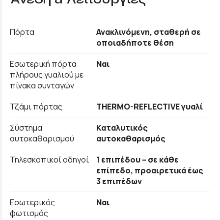
Πόρτα
Ανακλινόμενη, σταθερή σε
οποιαδήποτε θέση
Εσωτερική πόρτα
Ναι
πλήρους γυαλιού με
πίνακα συνταγών
Τζάμι πόρτας
THERMO-REFLECTIVE γυαλί
Σύστημα
Καταλυτικός
αυτοκαθαρισμού
αυτοκαθαρισμός
Τηλεσκοπικοί οδηγοί
1 επιπέδου – σε κάθε
επίπεδο, προαιρετικά έως
3 επιπέδων
Εσωτερικός
Ναι
φωτισμός