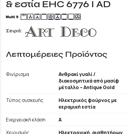
& εστία EHC 6776 I AD
Σειρά:
Λεπτομέρειες Προϊόντος
Φινίρισμα
Ανθρακί γυαλί /
διακοσμητικά από μασίφ
μέταλλο – Antique Gold
Τύπος συσκευής
Ηλεκτρικός φούρνος με
κεραμική εστία
Ενεργειακή κλάση
A
Χειρισμός
Ηλεκτρονική, αισθητήρων