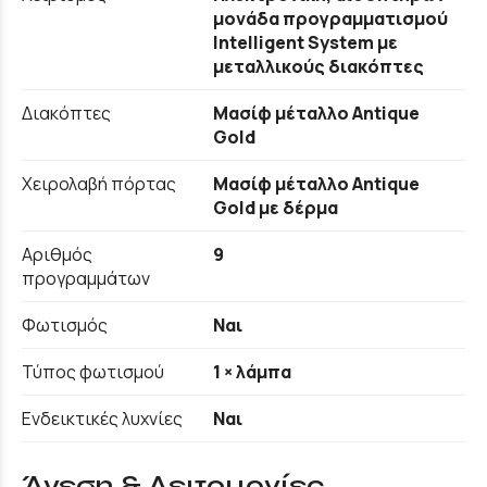
μονάδα προγραμματισμού
Intelligent System με
μεταλλικούς διακόπτες
Διακόπτες
Μασίφ μέταλλο Antique
Gold
Χειρολαβή πόρτας
Μασίφ μέταλλο Antique
Gold με δέρμα
Αριθμός
9
προγραμμάτων
Φωτισμός
Ναι
Τύπος φωτισμού
1 × λάμπα
Ενδεικτικές λυχνίες
Ναι
Άνεση & Λειτουργίες