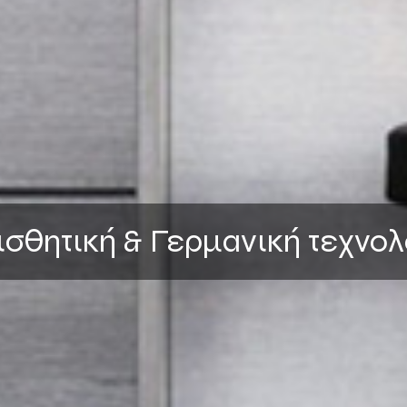
ισθητική & Γερμανική τεχνολ