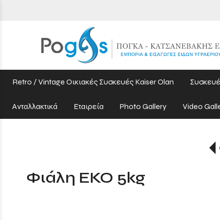
Retro / Vintage Οικιακές Συσκευές Kaiser Olan
Συσκευέ
Ανταλλακτικά
Εταιρεία
Photo Gallery
Video Gall
Φιάλη EKO 5kg