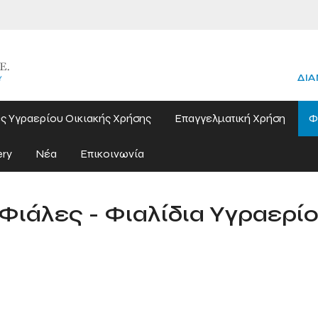
ΔΙΑ
ς Υγραερίου Οικιακής Χρήσης
Επαγγελματική Χρήση
Φ
ery
Νέα
Επικοινωνία
Φιάλες - Φιαλίδια Υγραερί