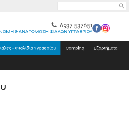
search
6937 537651
ΝΟΜΗ & ΑΝΑΓΟΜΩΣΗ ΦΙΑΛΩΝ ΥΓΡΑΕΡΙΟΥ
ιάλες - Φιαλίδια Υγραερίου
Camping
Εξαρτήματα
ου