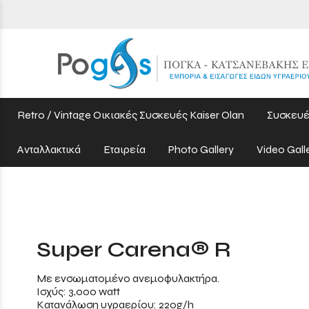
Retro / Vintage Οικιακές Συσκευές Kaiser Olan
Συσκευέ
Ανταλλακτικά
Εταιρεία
Photo Gallery
Video Gall
Super Carena® R
Με ενσωματομένο ανεμοφυλακτήρα.
Ισχύς: 3,000 watt
Κατανάλωση υγραερίου: 220g/h