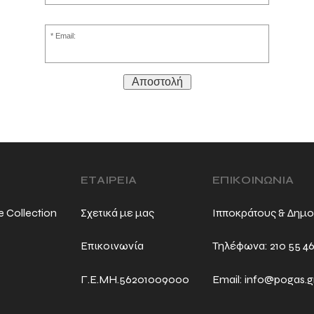
Email:
Αποστολή
ΕΤΑΙΡΕΙΑ
ΕΠΙΚΟΙΝΩΝΙΑ
e Collection
Σχετικά με μας
Ιπποκράτους & Δημο
Επικοινωνία
Τηλέφωνα:
210 55 4
Γ.Ε.ΜΗ.56201009000
Email:
info@pogas.g