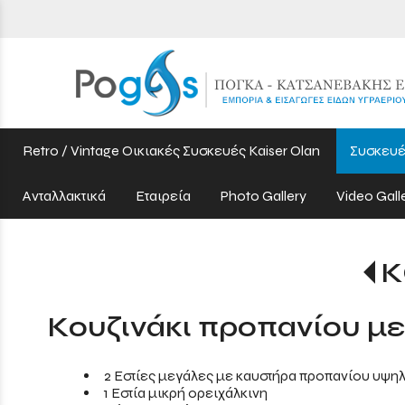
Retro / Vintage Οικιακές Συσκευές Kaiser Olan
Συσκευέ
Ανταλλακτικά
Εταιρεία
Photo Gallery
Video Gall
Κ
Κουζινάκι προπανίου με
2 Εστίες μεγάλες με καυστήρα προπανίου υψη
1 Εστία μικρή ορειχάλκινη