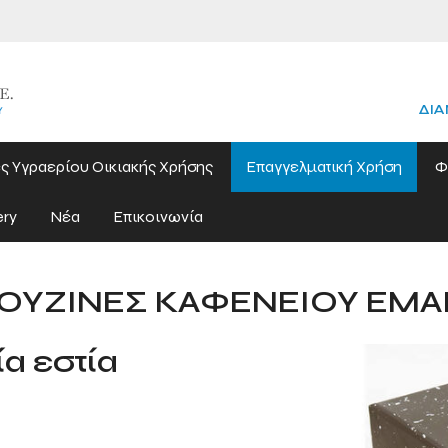
ΔΙΑ
ς Υγραερίου Οικιακής Χρήσης
Επαγγελματική Χρήση
Φ
ery
Νέα
Επικοινωνία
ΟΥΖΙΝΕΣ ΚΑΦΕΝΕΙΟΥ ΕΜΑ
α εστία