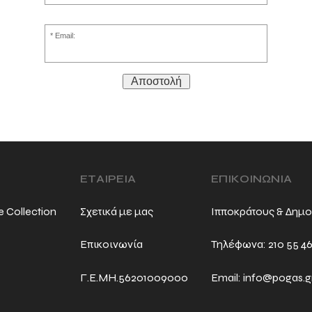
Email:
Αποστολή
ΕΤΑΙΡΕΙΑ
ΕΠΙΚΟΙΝΩΝΙΑ
e Collection
Σχετικά με μας
Ιπποκράτους & Δημο
Επικοινωνία
Τηλέφωνα:
210 55 4
Γ.Ε.ΜΗ.56201009000
Email:
info@pogas.g