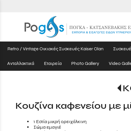
Retro / Vintage Οικιακές Συσκευές Kaiser Olan
Συσκευέ
Ανταλλακτικά
Εταιρεία
Photo Gallery
Video Gall
Κ
Κουζίνα καφενείου με μί
1 Εστία μικρή ορειχάλκινη
Σώμα εμαγιέ