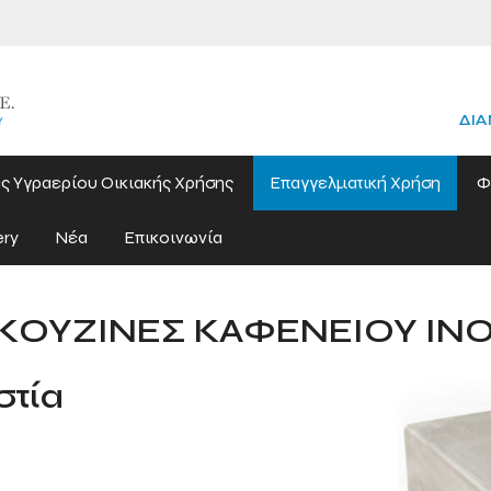
ΔΙΑ
ς Υγραερίου Οικιακής Χρήσης
Επαγγελματική Χρήση
Φ
ery
Νέα
Επικοινωνία
ΚΟΥΖΙΝΕΣ ΚΑΦΕΝΕΙΟΥ IN
στία