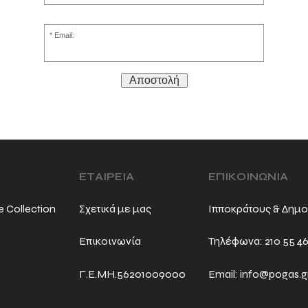
Email:
Αποστολή
ΕΤΑΙΡΕΙΑ
ΕΠΙΚΟΙΝΩΝΙΑ
e Collection
Σχετικά με μας
Ιπποκράτους & Δημο
Επικοινωνία
Τηλέφωνα:
210 55 4
Γ.Ε.ΜΗ.56201009000
Email:
info@pogas.g