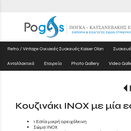
Retro / Vintage Οικιακές Συσκευές Kaiser Olan
Συσκευέ
Ανταλλακτικά
Εταιρεία
Photo Gallery
Video Gall
Κουζινάκι INOX με μία ε
1 Εστία μικρή ορειχάλκινη
Σώμα INOX