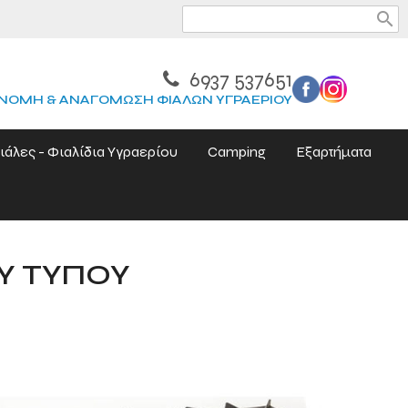
search
6937 537651
ΝΟΜΗ & ΑΝΑΓΟΜΩΣΗ ΦΙΑΛΩΝ ΥΓΡΑΕΡΙΟΥ
ιάλες - Φιαλίδια Υγραερίου
Camping
Εξαρτήματα
Υ ΤΥΠΟΥ