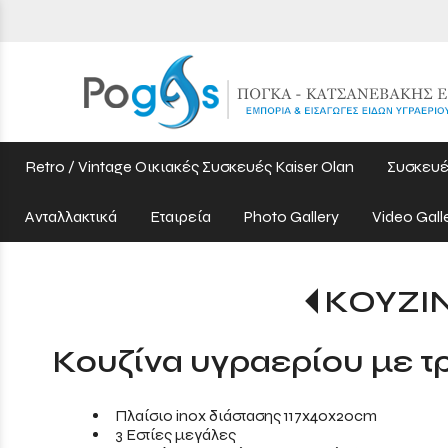
Retro / Vintage Οικιακές Συσκευές Kaiser Olan
Συσκευέ
Ανταλλακτικά
Εταιρεία
Photo Gallery
Video Gall
ΚΟΥΖΙ
Κουζίνα υγραερίου με τρ
Πλαίσιο inox διάστασης 117x40x20cm
3 Εστίες μεγάλες