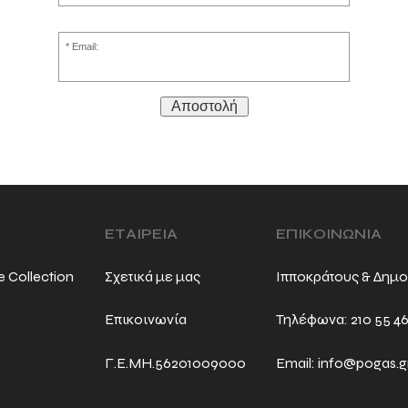
Email:
Αποστολή
ΕΤΑΙΡΕΙΑ
ΕΠΙΚΟΙΝΩΝΙΑ
e Collection
Σχετικά με μας
Ιπποκράτους & Δημο
Επικοινωνία
Τηλέφωνα:
210 55 4
Γ.Ε.ΜΗ.56201009000
Email:
info@pogas.g