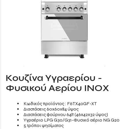
Κουζίνα Υγραερίου -
Φυσικού Αερίου ΙΝΟΧ
Κωδικός προϊόντος : F6TX40GF-XT
Διαστάσεις 60x60x84 ύψος
Διαστάσεις φούρνου 64lt (46x42x32 ύψος)
Υγραέριο LPG G30/G31-Φυσικό αέριο NG G20
5 τρόποι ψησίματος