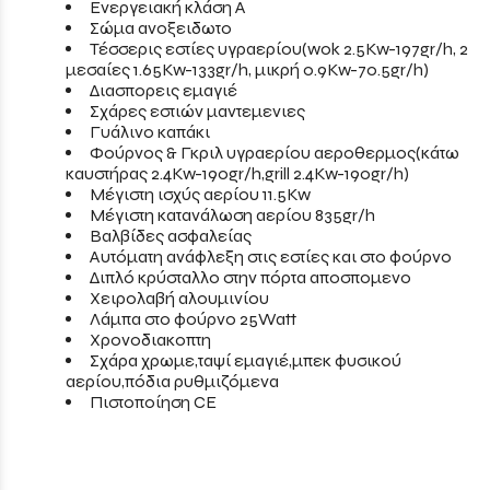
Ενεργειακή κλάση Α
Σώμα ανοξειδωτο
Τέσσερις εστίες υγραερίου(wok 2.5Kw-197gr/h, 2
μεσαίες 1.65Kw-133gr/h, μικρή 0.9Kw-70.5gr/h)
Διασπορεις εμαγιέ
Σχάρες εστιών μαντεμενιες
Γυάλινο καπάκι
Φούρνος & Γκριλ υγραερίου αεροθερμος(κάτω
καυστήρας 2.4Kw-190gr/h,grill 2.4Kw-190gr/h)
Μέγιστη ισχύς αερίου 11.5Kw
Μέγιστη κατανάλωση αερίου 835gr/h
Βαλβίδες ασφαλείας
Αυτόματη ανάφλεξη στις εστίες και στο φούρνο
Διπλό κρύσταλλο στην πόρτα αποσπομενο
Χειρολαβή αλουμινίου
Λάμπα στο φούρνο 25Watt
Χρονοδιακοπτη
Σχάρα χρωμε,ταψί εμαγιέ,μπεκ φυσικού
αερίου,πόδια ρυθμιζόμενα
Πιστοποίηση CE