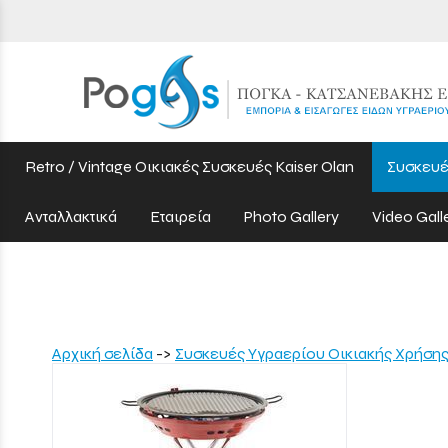
Retro / Vintage Οικιακές Συσκευές Kaiser Olan
Συσκευέ
Ανταλλακτικά
Εταιρεία
Photo Gallery
Video Gall
Aρχική σελίδα
->
Συσκευές Υγραερίου Οικιακής Χρήση