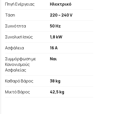
Πηγή Ενέργειας
Ηλεκτρικό
Τάση
220 – 240 V
Συχνότητα
50 Hz
Συνολική Ισχύς
1,8 kW
Ασφάλεια
16 A
Συμμόρφωση με
Ναι
Κανονισμούς
Ασφαλείας
Καθαρό Βάρος
38 kg
Μικτό Βάρος
42,5 kg