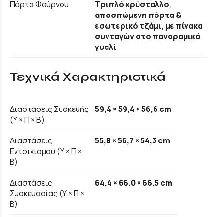
Πόρτα Φούρνου
Τριπλό κρύσταλλο,
αποσπώμενη πόρτα &
εσωτερικό τζάμι, με πίνακα
συνταγών στο πανοραμικό
γυαλί
Τεχνικά Χαρακτηριστικά
Διαστάσεις Συσκευής
59,4 × 59,4 × 56,6 cm
(Υ × Π × Β)
Διαστάσεις
55,8 × 56,7 × 54,3 cm
Εντοιχισμού (Υ × Π ×
Β)
Διαστάσεις
64,4 × 66,0 × 66,5 cm
Συσκευασίας (Υ × Π ×
Β)