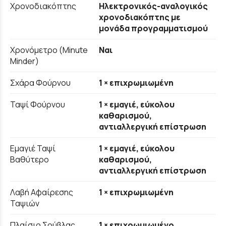
Χρονοδιακόπτης
Ηλεκτρονικός-αναλογικός
χρονοδιακόπτης με
μονάδα προγραμματισμού
Χρονόμετρο (Minute
Ναι
Minder)
Σχάρα Φούρνου
1 × επιχρωμιωμένη
Ταψί Φούρνου
1 × εμαγιέ, εύκολου
καθαρισμού,
αντιαλλεργική επίστρωση
Εμαγιέ Ταψί
1 × εμαγιέ, εύκολου
Βαθύτερο
καθαρισμού,
αντιαλλεργική επίστρωση
Λαβή Αφαίρεσης
1 × επιχρωμιωμένη
Ταψιών
Πλαίσιο Σούβλας
1 × επιχρωμιωμένο