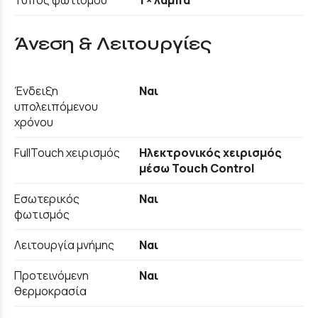
Τύπος φωτισμού
1 × λάμπα
Άνεση & Λειτουργίες
Ένδειξη
Ναι
υπολειπόμενου
χρόνου
FullTouch χειρισμός
Ηλεκτρονικός χειρισμός
μέσω Touch Control
Εσωτερικός
Ναι
φωτισμός
Λειτουργία μνήμης
Ναι
Προτεινόμενη
Ναι
θερμοκρασία