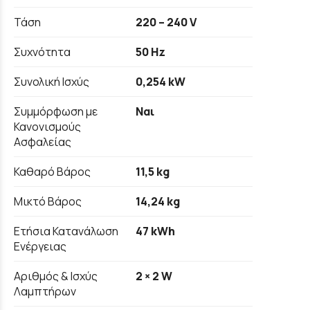
Τάση
220 – 240 V
Συχνότητα
50 Hz
Συνολική Ισχύς
0,254 kW
Συμμόρφωση με
Ναι
Κανονισμούς
Ασφαλείας
Καθαρό Βάρος
11,5 kg
Μικτό Βάρος
14,24 kg
Ετήσια Κατανάλωση
47 kWh
Ενέργειας
Αριθμός & Ισχύς
2 × 2 W
Λαμπτήρων