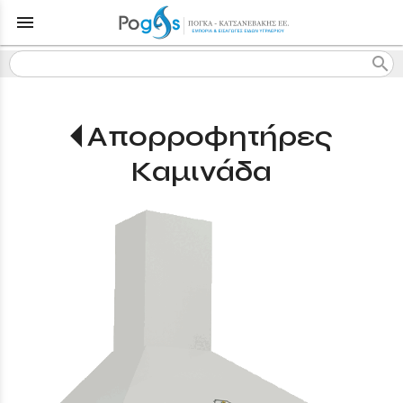
menu
search
Απορροφητήρες
Καμινάδα