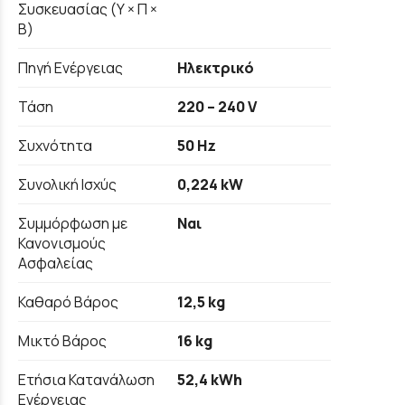
Συσκευασίας (Υ × Π ×
Β)
Πηγή Ενέργειας
Ηλεκτρικό
Τάση
220 – 240 V
Συχνότητα
50 Hz
Συνολική Ισχύς
0,224 kW
Συμμόρφωση με
Ναι
Κανονισμούς
Ασφαλείας
Καθαρό Βάρος
12,5 kg
Μικτό Βάρος
16 kg
Ετήσια Κατανάλωση
52,4 kWh
Ενέργειας