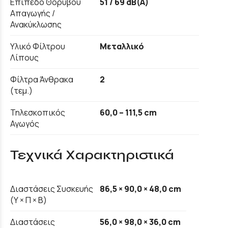
Επίπεδο Θορύβου
51 / 69 dB(A)
Απαγωγής /
Ανακύκλωσης
Υλικό Φίλτρου
Μεταλλικό
Λίπους
Φίλτρα Άνθρακα
2
(τεμ.)
Τηλεσκοπικός
60,0 – 111,5 cm
Αγωγός
Τεχνικά Χαρακτηριστικά
Διαστάσεις Συσκευής
86,5 × 90,0 × 48,0 cm
(Υ × Π × Β)
Διαστάσεις
56,0 × 98,0 × 36,0 cm