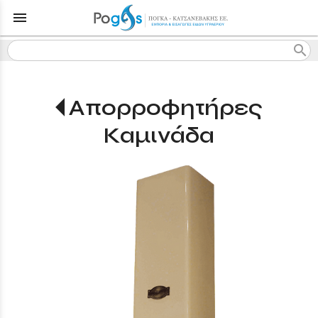
menu
search
Απορροφητήρες
Καμινάδα