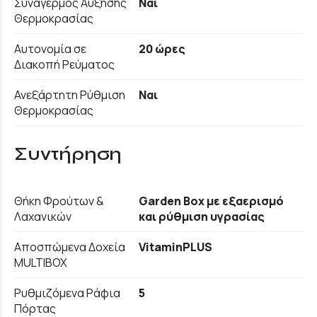
Συναγερμός Αύξησης
Ναι
Θερμοκρασίας
Αυτονομία σε
20 ώρες
Διακοπή Ρεύματος
Ανεξάρτητη Ρύθμιση
Ναι
Θερμοκρασίας
Συντήρηση
Θήκη Φρούτων &
Garden Box με εξαερισμό
Λαχανικών
και ρύθμιση υγρασίας
Αποσπώμενα Δοχεία
VitaminPLUS
MULTIBOX
Ρυθμιζόμενα Ράφια
5
Πόρτας