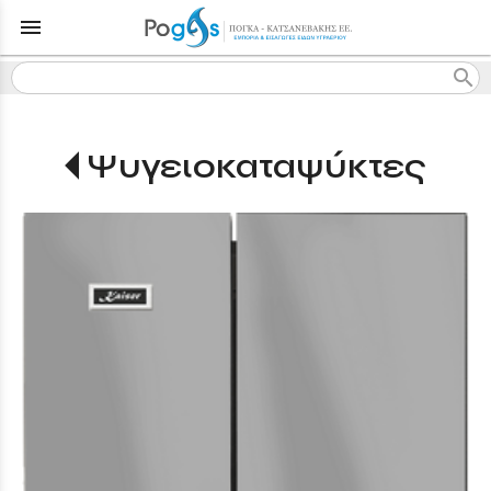
menu
search
Ψυγειοκαταψύκτες