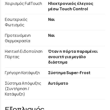
Χειρισμός FullTouch
Ηλεκτρονικός έλεγχος
μέσω Touch Control
Εσωτερικός
Ναι
Φωτισμός
Προτεινόμενη
Ναι
Θερμοκρασία
Ηχητική Ειδοποίηση
Όταν η πόρτα παραμένει
Πόρτας
ανοιχτή για μεγάλο
διάστημα
Γρήγορη Κατάψυξη
Σύστημα Super-Frost
Σύστημα Απόψυξης
Αυτόματο
(Συντήρηση /
Κατάψυξη)
Εξοπλισμός