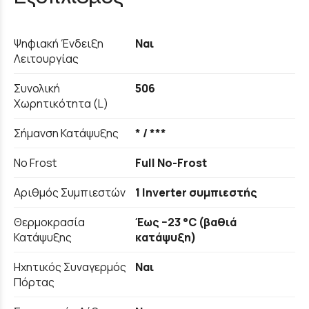
Ψηφιακή Ένδειξη
Ναι
Λειτουργίας
Συνολική
506
Χωρητικότητα (L)
Σήμανση Κατάψυξης
* / ***
No Frost
Full No-Frost
Αριθμός Συμπιεστών
1 Inverter συμπιεστής
Θερμοκρασία
Έως −23 °C (βαθιά
Κατάψυξης
κατάψυξη)
Ηχητικός Συναγερμός
Ναι
Πόρτας