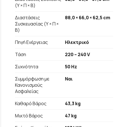
(Υ × Π × Β)
Διαστάσεις
88,0 × 66,0 × 62,5 cm
Συσκευασίας (Υ × Π ×
Β)
Πηγή Ενέργειας
Ηλεκτρικό
Τάση
220 – 240 V
Συχνότητα
50 Hz
Συμμόρφωση με
Ναι
Κανονισμούς
Ασφαλείας
Καθαρό Βάρος
43,3 kg
Μικτό Βάρος
47 kg