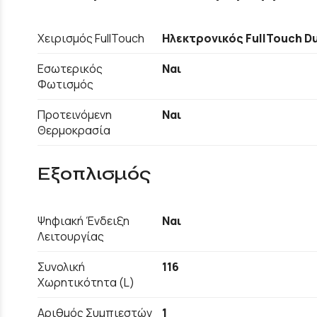
Χειρισμός FullTouch
Ηλεκτρονικός FullTouch D
Εσωτερικός
Ναι
Φωτισμός
Προτεινόμενη
Ναι
Θερμοκρασία
Εξοπλισμός
Ψηφιακή Ένδειξη
Ναι
Λειτουργίας
Συνολική
116
Χωρητικότητα (L)
Αριθμός Συμπιεστών
1