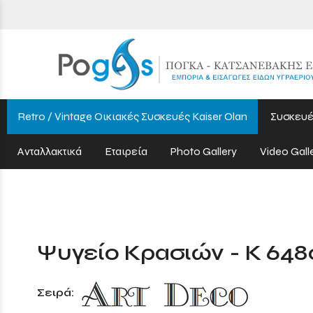
Retro / Vintage Οικιακές Συσκευές Kaiser Olan
Συσκευέ
Ανταλλακτικά
Εταιρεία
Photo Gallery
Video Gall
Ψυγείο Κρασιών - K 648
Σειρά: