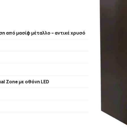
ση από μασίφ μέταλλο – αντικέ χρυσό
al Zone με οθόνη LED