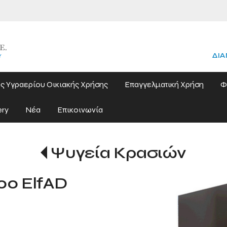
ΔΙΑ
ς Υγραερίου Οικιακής Χρήσης
Επαγγελματική Χρήση
Φ
ery
Νέα
Επικοινωνία
Ψυγεία Κρασιών
00 ElfAD