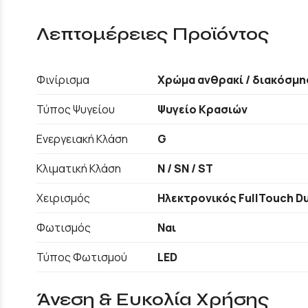
Λεπτομέρειες Προϊόντος
Φινίρισμα
Χρώμα ανθρακί / διακόσμη
Τύπος Ψυγείου
Ψυγείο Κρασιών
Ενεργειακή Κλάση
G
Κλιματική Κλάση
N / SN / ST
Χειρισμός
Ηλεκτρονικός FullTouch Du
Φωτισμός
Ναι
Τύπος Φωτισμού
LED
Άνεση & Ευκολία Χρήσης