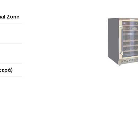
ual Zone
τερά)