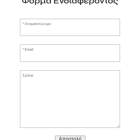
Φόρμα Ενδιαφέροντος
Ονοματεπώνυμο:
Email:
Σχόλια:
Αποστολή