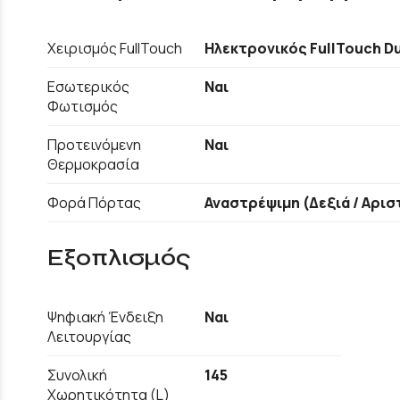
Χειρισμός FullTouch
Ηλεκτρονικός FullTouch D
Εσωτερικός
Ναι
Φωτισμός
Προτεινόμενη
Ναι
Θερμοκρασία
Φορά Πόρτας
Αναστρέψιμη (Δεξιά / Αρισ
Εξοπλισμός
Ψηφιακή Ένδειξη
Ναι
Λειτουργίας
Συνολική
145
Χωρητικότητα (L)