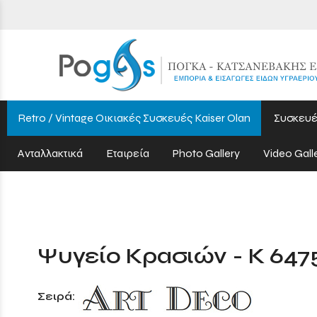
Retro / Vintage Οικιακές Συσκευές Kaiser Olan
Συσκευέ
Ανταλλακτικά
Εταιρεία
Photo Gallery
Video Gall
Ψυγείο Κρασιών - K 647
Σειρά: