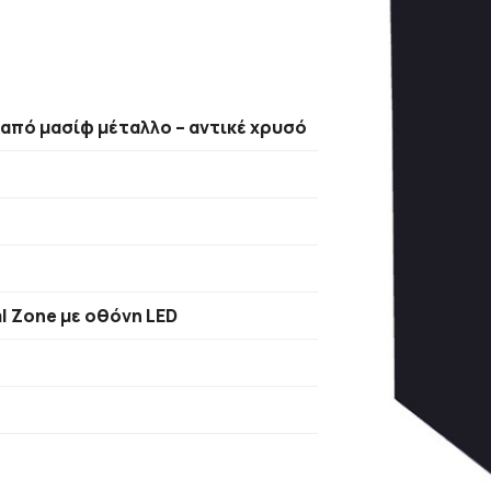
 από μασίφ μέταλλο – αντικέ χρυσό
l Zone με οθόνη LED