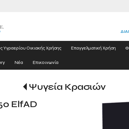
ΔΙΑ
ς Υγραερίου Οικιακής Χρήσης
Επαγγελματική Χρήση
Φ
ery
Νέα
Επικοινωνία
Ψυγεία Κρασιών
50 ElfAD