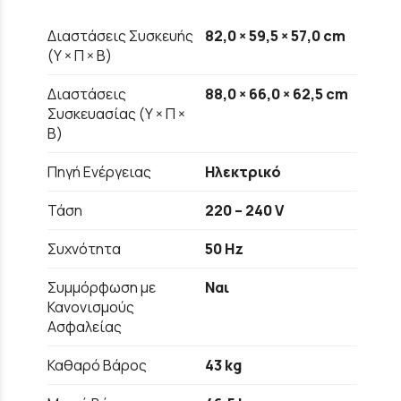
Διαστάσεις Συσκευής
82,0 × 59,5 × 57,0 cm
(Υ × Π × Β)
Διαστάσεις
88,0 × 66,0 × 62,5 cm
Συσκευασίας (Υ × Π ×
Β)
Πηγή Ενέργειας
Ηλεκτρικό
Τάση
220 – 240 V
Συχνότητα
50 Hz
Συμμόρφωση με
Ναι
Κανονισμούς
Ασφαλείας
Καθαρό Βάρος
43 kg