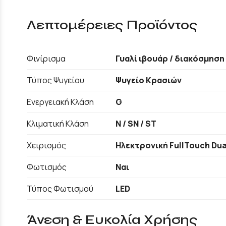
Λεπτομέρειες Προϊόντος
Φινίρισμα
Γυαλί ιβουάρ / διακόσμηση
Τύπος Ψυγείου
Ψυγείο Κρασιών
Ενεργειακή Κλάση
G
Κλιματική Κλάση
N / SN / ST
Χειρισμός
Ηλεκτρονική FullTouch Dua
Φωτισμός
Ναι
Τύπος Φωτισμού
LED
Άνεση & Ευκολία Χρήσης