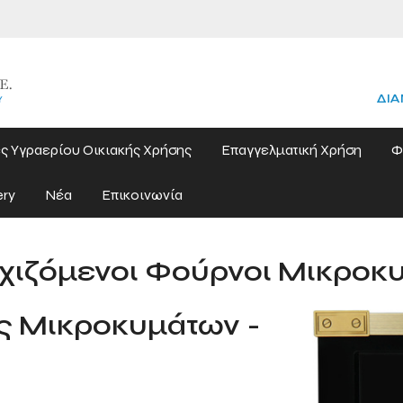
ΔΙΑ
ς Υγραερίου Οικιακής Χρήσης
Επαγγελματική Χρήση
Φ
ery
Νέα
Επικοινωνία
ιχιζόμενοι Φούρνοι Μικροκ
ς Μικροκυμάτων -