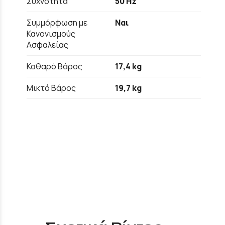
Συχνότητα
50 Hz
Συμμόρφωση με
Ναι
Κανονισμούς
Ασφαλείας
Καθαρό Βάρος
17,4 kg
Μικτό Βάρος
19,7 kg