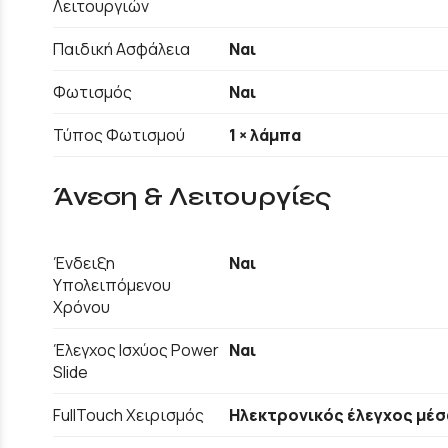
Λειτουργιών
Παιδική Ασφάλεια
Ναι
Φωτισμός
Ναι
Τύπος Φωτισμού
1 × λάμπα
Άνεση & Λειτουργίες
Ένδειξη
Ναι
Υπολειπόμενου
Χρόνου
Έλεγχος Ισχύος Power
Ναι
Slide
FullTouch Χειρισμός
Ηλεκτρονικός έλεγχος μέσ