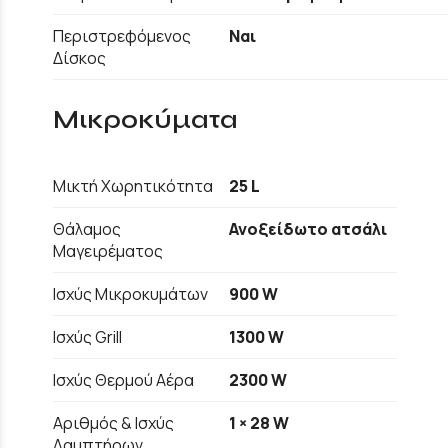
Περιστρεφόμενος
Ναι
Δίσκος
Μικροκύματα
Μικτή Χωρητικότητα
25 L
Θάλαμος
Ανοξείδωτο ατσάλι
Μαγειρέματος
Ισχύς Μικροκυμάτων
900 W
Ισχύς Grill
1300 W
Ισχύς Θερμού Αέρα
2300 W
Αριθμός & Ισχύς
1 × 28 W
Λαμπτήρων