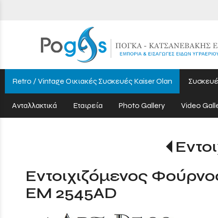
Retro / Vintage Οικιακές Συσκευές Kaiser Olan
Συσκευέ
Ανταλλακτικά
Εταιρεία
Photo Gallery
Video Gall
Εντο
Εντοιχιζόμενος Φούρνο
EM 2545AD