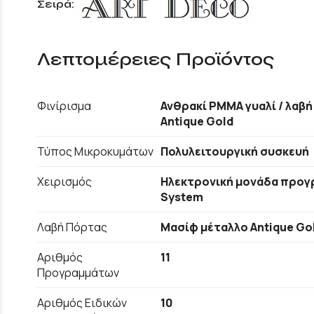
Σειρά:
Λεπτομέρειες Προϊόντος
Φινίρισμα
Ανθρακί PMMA γυαλί / λαβή
Antique Gold
Τύπος Μικροκυμάτων
Πολυλειτουργική συσκευή
Χειρισμός
Ηλεκτρονική μονάδα προγρ
System
Λαβή Πόρτας
Μασίφ μέταλλο Antique Go
Αριθμός
11
Προγραμμάτων
Αριθμός Ειδικών
10