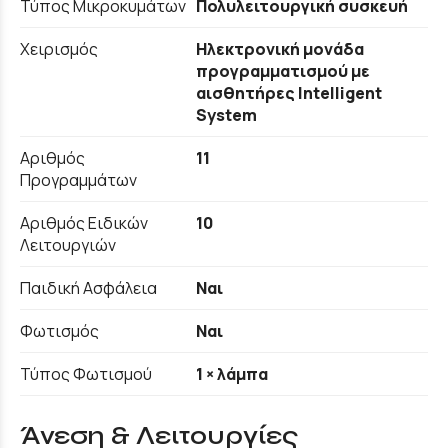
Τύπος Μικροκυμάτων
Πολυλειτουργική συσκευή
Χειρισμός
Ηλεκτρονική μονάδα
προγραμματισμού με
αισθητήρες Intelligent
System
Αριθμός
11
Προγραμμάτων
Αριθμός Ειδικών
10
Λειτουργιών
Παιδική Ασφάλεια
Ναι
Φωτισμός
Ναι
Τύπος Φωτισμού
1 × λάμπα
Άνεση & Λειτουργίες