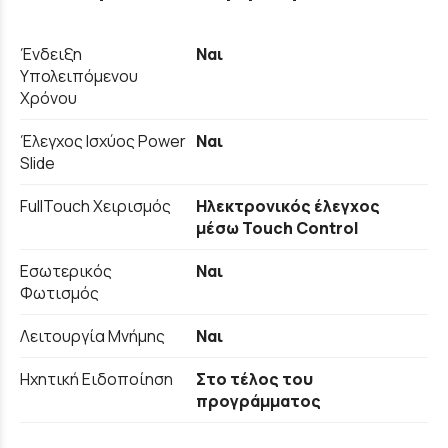
Ένδειξη
Ναι
Υπολειπόμενου
Χρόνου
Έλεγχος Ισχύος Power
Ναι
Slide
FullTouch Χειρισμός
Ηλεκτρονικός έλεγχος
μέσω Touch Control
Εσωτερικός
Ναι
Φωτισμός
Λειτουργία Μνήμης
Ναι
Ηχητική Ειδοποίηση
Στο τέλος του
προγράμματος