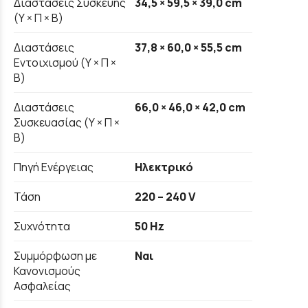
Διαστάσεις Συσκευής
34,5 × 59,5 × 39,0 cm
(Υ × Π × Β)
Διαστάσεις
37,8 × 60,0 × 55,5 cm
Εντοιχισμού (Υ × Π ×
Β)
Διαστάσεις
66,0 × 46,0 × 42,0 cm
Συσκευασίας (Υ × Π ×
Β)
Πηγή Ενέργειας
Ηλεκτρικό
Τάση
220 – 240 V
Συχνότητα
50 Hz
Συμμόρφωση με
Ναι
Κανονισμούς
Ασφαλείας